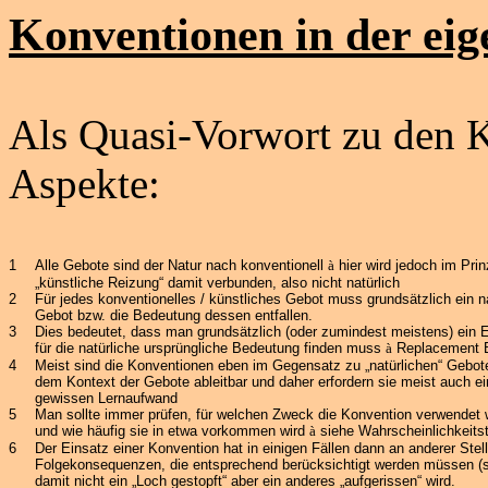
Konventionen in der eig
Als Quasi-Vorwort zu den K
Aspekte:
1
Alle Gebote sind der Natur nach konventionell
à
hier wird jedoch im Prin
„künstliche Reizung“ damit verbunden, also nicht natürlich
2
Für jedes konventionelles / künstliches Gebot muss grundsätzlich ein n
Gebot bzw. die Bedeutung dessen entfallen.
3
Dies bedeutet, dass man grundsätzlich (oder zumindest meistens) ein 
für die natürliche ursprüngliche Bedeutung finden muss
à
Replacement
4
Meist sind die Konventionen eben im Gegensatz zu „natürlichen“ Gebot
dem Kontext der Gebote ableitbar und daher erfordern sie meist auch e
gewissen Lernaufwand
5
Man sollte immer prüfen, für welchen Zweck die Konvention verwendet 
und wie häufig sie in etwa vorkommen wird
à
siehe Wahrscheinlichkeitst
6
Der Einsatz einer Konvention hat in einigen Fällen dann an anderer Stel
Folgekonsequenzen, die entsprechend berücksichtigt werden müssen (s
damit nicht ein „Loch gestopft“ aber ein anderes „aufgerissen“ wird.