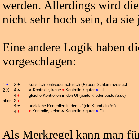
werden. Allerdings wird di
nicht sehr hoch sein, da sie j
Eine andere Logik haben di
vorgeschlagen:
1
♠
2
♣
künstlich: entweder natürlich (
♣
) oder Schlemmversuch
4
♣
♣
-Kontrolle, keine
♦
-Kontrolle
à
guter
♠
-Fit
2 X
4
♦
gleiche Kontrollen in den Uf (beide K oder beide Asse)
aber
2
♦
4
♣
ungleiche Kontrollen in den Uf (ein K und ein As)
♦
-Kontrolle, keine
♣
-Kontrolle
à
guter
♠
-Fit
4
♦
Als Merkregel kann man für