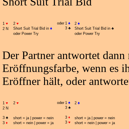
Short
Suit
Trial
Bid
oder
1
♠
1
♥
2
♥
2
♠
3
♣
Short Suit Trial Bid in
♠
Short Suit Trial Bid in
♣
2 N
oder Power
Try
oder Power
Try
Der Partner antwortet dann 
Eröffnungsfarbe, wenn es i
Eröffner
hält, oder antworte
oder
1
♠
1
♥
2
♥
2
♠
3
♣
2 N
3
♦
3
♣
short =
ja
| power = nein
short =
ja
| power = nein
3
♥
3
♦
short = nein | power =
ja
short = nein | power =
ja