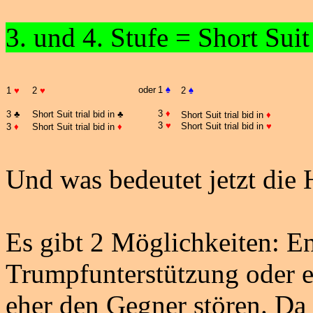
3.
und
4.
Stufe
= Short Suit
oder
1
♠
1
♥
2
♥
2
♠
3
♦
3
♣
Short Suit trial bid in
♣
Short Suit trial bid in
♦
3
♥
Short Suit trial bid in
♥
3
♦
Short Suit trial bid in
♦
Und was bedeutet jetzt die
Es gibt 2 Möglichkeiten: En
Trumpfunterstützung oder ei
eher den Gegner stören. Da 