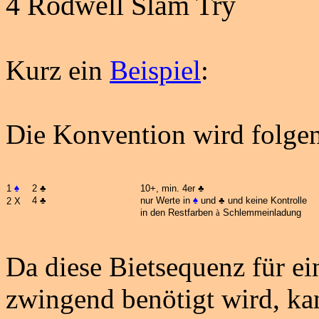
4
Rodwell
Slam
Try
Kurz ein
Beispiel
:
Die Konvention wird folgen
1
♠
2
♣
10+, min. 4er
♣
4
♣
nur Werte in
♠
und
♣
und keine Kontrolle
2 X
in den Restfarben
à
Schlemmeinladung
Da diese Bietsequenz für e
zwingend benötigt wird, kan