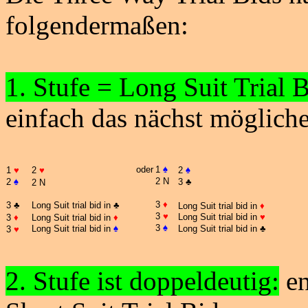
folgendermaßen:
1. Stufe = Long
Suit
Trial
B
einfach das nächst möglich
oder
1
♠
1
♥
2
♥
2
♠
2 N
2
♠
3
♣
2 N
3
♦
3
♣
Long Suit trial bid in
♣
Long Suit trial bid in
♦
3
♥
Long Suit trial bid in
♥
3
♦
Long Suit trial bid in
♦
3
♠
Long Suit trial bid in
♠
Long Suit trial bid in
♣
3
♥
2. Stufe ist doppeldeutig:
en